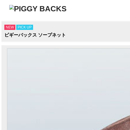
NEW
PICK UP
ピギーバックス ソープネット